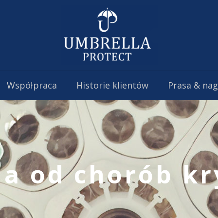
Współpraca
Historie klientów
Prasa & na
ia od chorób kr