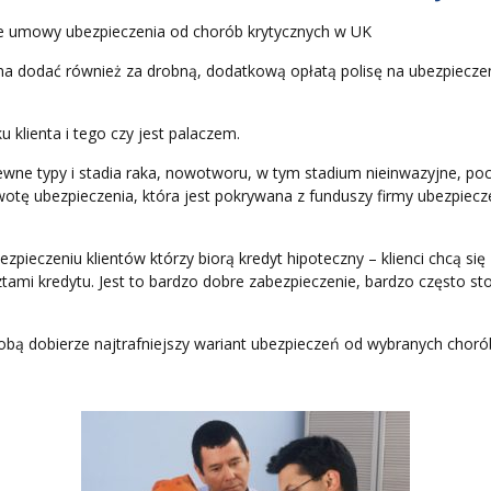
ie umowy ubezpieczenia od chorób krytycznych w UK
żna dodać również za drobną, dodatkową opłatą polisę na ubezpiecze
 klienta i tego czy jest palaczem.
wne typy i stadia raka, nowotworu, w tym stadium nieinwazyjne, p
tę ubezpieczenia, która jest pokrywana z funduszy firmy ubezpieczen
zpieczeniu klientów którzy biorą kredyt hipoteczny – klienci chcą s
tami kredytu. Jest to bardzo dobre zabezpieczenie, bardzo często st
bą dobierze najtrafniejszy wariant ubezpieczeń od wybranych chorób