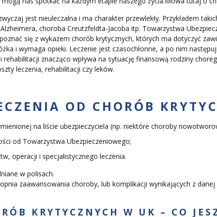
 mogą nas spotkać na każdym etapie naszego życia.Mowa tutaj o ch
zwyczaj jest nieuleczalna i ma charakter przewlekły. Przykładem tak
 Alzheimera, choroba Creutzfeldta-Jacoba itp. Towarzystwa Ubezpiec
oznać się z wykazem chorób krytycznych, których ma dotyczyć zawier
łóżka i wymaga opieki. Leczenie jest czasochłonne, a po nim następuj
 rehabilitacji znacząco wpływa na sytuację finansową rodziny choreg
y leczenia, rehabilitacji czy leków.
ECZENIA OD CHORÓB KRYTY
enionej na liście ubezpieczyciela (np. niektóre choroby nowotworow
ności od Towarzystwa Ubezpieczeniowego;
 operacji i specjalistycznego leczenia.
dniane w polisach.
 stopnia zaawansowania choroby, lub komplikacji wynikających z danej
RÓB KRYTYCZNYCH W UK – CO JES