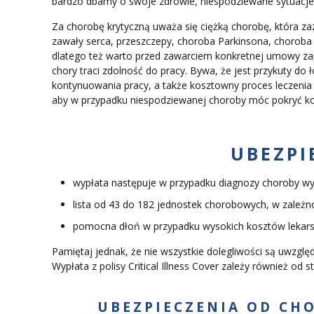
bardzo dbamy o swoje zdrowie, niespodziewane sytuacje
Za chorobę krytyczną uważa się ciężką chorobę, która za
zawały serca, przeszczepy, choroba Parkinsona, choroba
dlatego też warto przed zawarciem konkretnej umowy zap
chory traci zdolność do pracy. Bywa, że jest przykuty do 
kontynuowania pracy, a także kosztowny proces leczenia i
aby w przypadku niespodziewanej choroby móc pokryć koszt
UBEZPI
wypłata następuje w przypadku diagnozy choroby wymi
lista od 43 do 182 jednostek chorobowych, w zależ
pomocna dłoń w przypadku wysokich kosztów lekarstw,
Pamiętaj
jednak, że nie wszystkie dolegliwości są uwzglę
Wypłata z polisy Critical Illness Cover zależy również od
UBEZPIECZENIA OD CHO