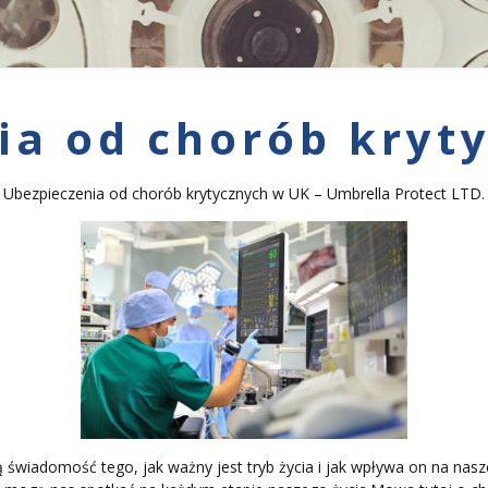
ia od chorób kryt
Ubezpieczenia od chorób krytycznych w UK – Umbrella Protect LTD.
wiadomość tego, jak ważny jest tryb życia i jak wpływa on na nasz