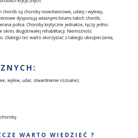
orobach krytycznych.
ich chorób są choroby nowotworowe, udary i wylewy,
zeniowe dysponują własnymi listami takich chorób,
ana polisa. Choroby krytyczne jednakże, łączy jedno:
e okres długotrwałej rehabilitacji. Niemożność
o. Dlatego też warto skorzystać z takiego ubezpieczenia,
CZNYCH:
e, wylew, udar, stwardnienie rozsiane);
 choroby.
ZCZE WARTO WIEDZIEĆ ?