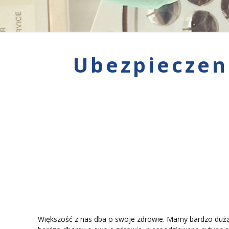
Ubezpieczen
Większość z nas dba o swoje zdrowie. Mamy bardzo dużą ś