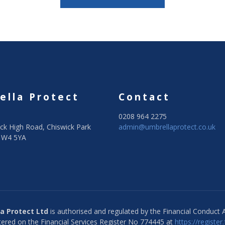
ella Protect
Contact
0208 964 2275
ck High Road, Chiswick Park
admin@umbrellaprotect.co.uk
 W4 5YA
a Protect Ltd
is authorised and regulated by the Financial Conduct A
ered on the Financial Services Register No 774445 at
https://register