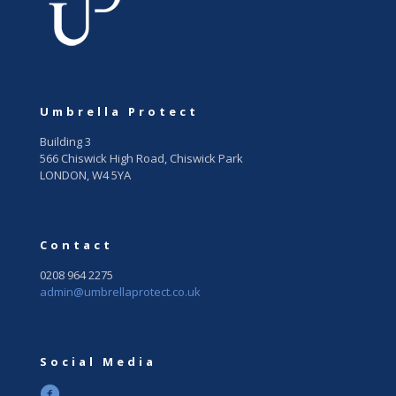
Umbrella Protect
Building 3
566 Chiswick High Road, Chiswick Park
LONDON, W4 5YA
Contact
0208 964 2275
admin@umbrellaprotect.co.uk
Social Media