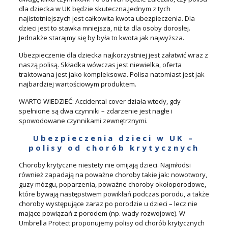
dla dziecka w UK będzie skuteczna.Jednym z tych
najistotniejszych jest całkowita kwota ubezpieczenia. Dla
dzieci jest to stawka mniejsza, niż ta dla osoby dorosłej.
Jednakże starajmy się by była to kwota jak najwyższa.
Ubezpieczenie dla dziecka najkorzystniej jest załatwić wraz z
naszą polisą. Składka wówczas jest niewielka, oferta
traktowana jest jako kompleksowa. Polisa natomiast jest jak
najbardziej wartościowym produktem.
WARTO WIEDZIEĆ: Accidental cover działa wtedy, gdy
spełnione są dwa czynniki – zdarzenie jest nagłe i
spowodowane czynnikami zewnętrznymi.
Ubezpieczenia dzieci w UK –
polisy od chorób krytycznych
Choroby krytyczne niestety nie omijają dzieci. Najmłodsi
również zapadają na poważne choroby takie jak: nowotwory,
guzy mózgu, poparzenia, poważne choroby okołoporodowe,
które bywają następstwem powikłań podczas porodu, a także
choroby występujące zaraz po porodzie u dzieci – lecz nie
mające powiązań z porodem (np. wady rozwojowe). W
Umbrella Protect proponujemy polisy od chorób krytycznych