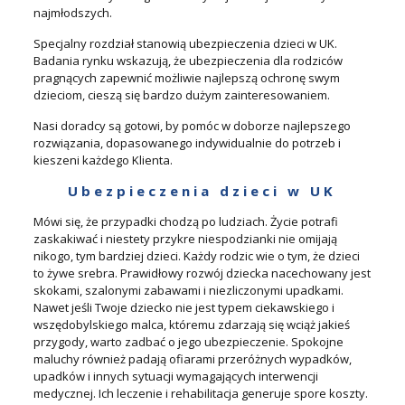
najmłodszych.
Specjalny rozdział stanowią ubezpieczenia dzieci w UK.
Badania rynku wskazują, że ubezpieczenia dla rodziców
pragnących zapewnić możliwie najlepszą ochronę swym
dzieciom, cieszą się bardzo dużym zainteresowaniem.
Nasi doradcy są gotowi, by pomóc w doborze najlepszego
rozwiązania, dopasowanego indywidualnie do potrzeb i
kieszeni każdego Klienta.
Ubezpieczenia dzieci w UK
Mówi się, że przypadki chodzą po ludziach. Życie potrafi
zaskakiwać i niestety przykre niespodzianki nie omijają
nikogo, tym bardziej dzieci. Każdy rodzic wie o tym, że dzieci
to żywe srebra. Prawidłowy rozwój dziecka nacechowany jest
skokami, szalonymi zabawami i niezliczonymi upadkami.
Nawet jeśli Twoje dziecko nie jest typem ciekawskiego i
wszędobylskiego malca, któremu zdarzają się wciąż jakieś
przygody, warto zadbać o jego ubezpieczenie. Spokojne
maluchy również padają ofiarami przeróżnych wypadków,
upadków i innych sytuacji wymagających interwencji
medycznej. Ich leczenie i rehabilitacja generuje spore koszty.