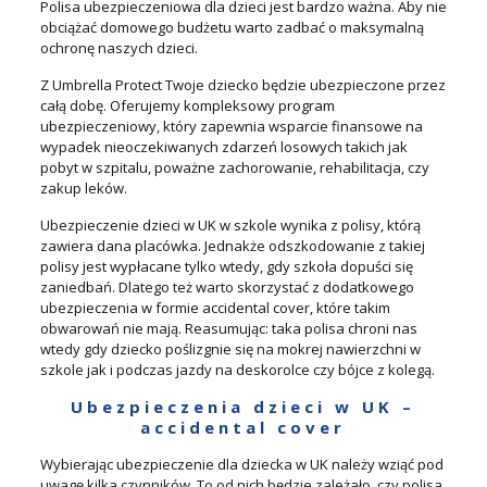
Polisa ubezpieczeniowa dla dzieci jest bardzo ważna. Aby nie
obciążać domowego budżetu warto zadbać o maksymalną
ochronę naszych dzieci.
Z Umbrella Protect Twoje dziecko będzie ubezpieczone przez
całą dobę. Oferujemy kompleksowy program
ubezpieczeniowy, który zapewnia wsparcie finansowe na
wypadek nieoczekiwanych zdarzeń losowych takich jak
pobyt w szpitalu, poważne zachorowanie, rehabilitacja, czy
zakup leków.
Ubezpieczenie dzieci w UK w szkole wynika z polisy, którą
zawiera dana placówka. Jednakże odszkodowanie z takiej
polisy jest wypłacane tylko wtedy, gdy szkoła dopuści się
zaniedbań. Dlatego też warto skorzystać z dodatkowego
ubezpieczenia w formie accidental cover, które takim
obwarowań nie mają. Reasumując: taka polisa chroni nas
wtedy gdy dziecko poślizgnie się na mokrej nawierzchni w
szkole jak i podczas jazdy na deskorolce czy bójce z kolegą.
Ubezpieczenia dzieci w UK –
accidental cover
Wybierając ubezpieczenie dla dziecka w UK należy wziąć pod
uwagę kilka czynników. To od nich będzie zależało, czy polisa