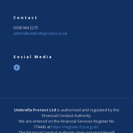
Contact
0208 964 2275
admin@umbrellaprotect.co.uk
Social Media
Umbrella Protect Ltd
is authorised and regulated by the
Financial Conduct Authority.
We are entered on the Financial Services Register No
774445 at
https://register.fca.org.uk/
.
The Financial Conduct Authority does not regulate will