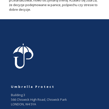
przeanalizować nowo otrzymaną ofertę. Rzadko się zdarza,
że decyzje podejmowane w panice, pośpiechu czy stresie to
dobre decyzje.
Umbrella Protect
Building 3
566 Chiswick High Road, Chiswick Park
LONDON, W4 5YA