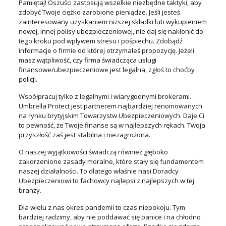
Pamiętaj! Oszuści zastosują wszelkie niezbędne taktyki, aby
zdobyć Twoje ciężko zarobione pieniądze. Jeśli jesteś
zainteresowany uzyskaniem niższej składki lub wykupieniem
nowej, innej polisy ubezpieczeniowej, nie daj się nakłonić do
tego kroku pod wpływem stresu i pośpiechu. Zdobądź
informacje o firmie od której otrzymałeś propozycję. Jeżeli
masz wątpliwość, czy firma świadcząca usługi
finansowe/ubezpieczeniowe jest legalna, zgłoś to choćby
policji.
Współpracuj tylko z legalnymi i wiarygodnymi brokerami.
Umbrella Protect jest partnerem najbardziej renomowanych
na rynku brytyjskim Towarzystw Ubezpieczeniowych. Daje Ci
to pewność, że Twoje finanse są w najlepszych rękach. Twoja
przyszłość zaś jest stabilna i niezagrożona.
O naszej wyjątkowości świadczą również głęboko
zakorzenione zasady moralne, które stały się fundamentem
naszej działalności. To dlatego właśnie nasi Doradcy
Ubezpieczeniowi to fachowcy najlepsi z najlepszych w tej
branży.
Dla wielu z nas okres pandemii to czas niepokoju. Tym
bardziej radzimy, aby nie poddawać się panice i na chłodno