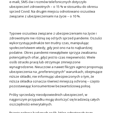
e-maili, SMS-ów i rozmów telefonicznych dotyczyło
ubezpieczeń zdrowotnych – o 15 % w stosunku do okresu
sprzed Covid. Na drugim miejscu odnotowano oszustwa
związane z ubezpieczeniami na życie – o 10 %.
Typowe oszustwa związane z ubezpieczeniami na życie i
zdrowotnymi nie różnią się od tych sprzed pandemii. Oszuści
wykorzystują jednakże ten trudny czas, manipulując
społeczeństwem wtedy, gdy jest ono na to najbardziej
podatne. Okres pandemii niewątpliwie sprzyja zwabianiu
potencjalnych ofiar, gdyż jest to czas niepewności. Wiele
osób straciło pracę lub otrzymuje zmniejszone
wynagrodzenie. Nieuczciwi a nawet fikcyjni agenci proponują
ubezpieczenia na „preferencyjnych” warunkach, obejmujące
niższe składki, nie informując ubezpieczonych o tym, że
niższa składka oznacza również mniejszą ochronę – często
pozostawiając konsumentowi bezwartościową polisę.
Próby sprzedaży nieodpowiednich ubezpieczeń, w
najgorszym przypa
dku mogą skończyć się kradzieżą całych
oszczędności emerytalnych.
Prawie połowa badanych osób, które odnotowały tego