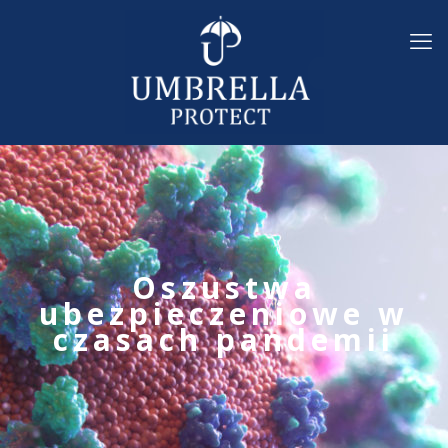
Oszustwa
ubezpieczeniowe w
czasach pandemii